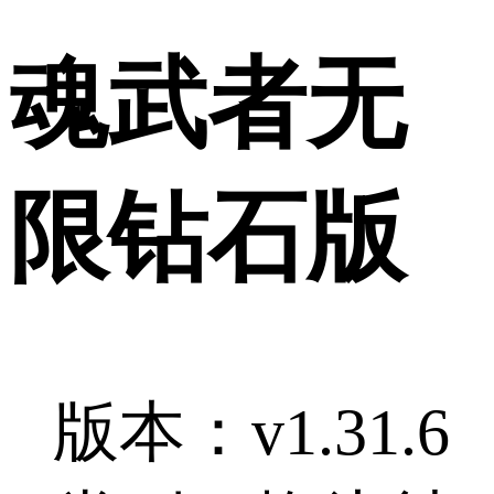
魂武者无
限钻石版
版本：v1.31.6