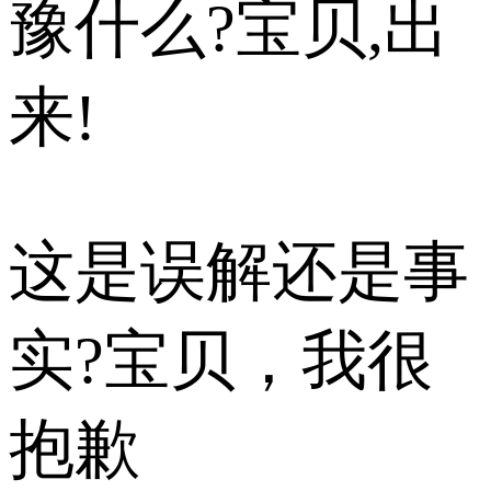
豫什么?宝贝,出
来!
这是误解还是事
实?宝贝，我很
抱歉