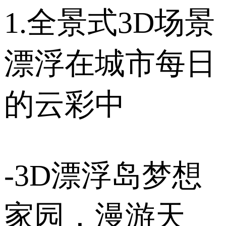
1.全景式3D场景
漂浮在城市每日
的云彩中
-3D漂浮岛梦想
家园，漫游天