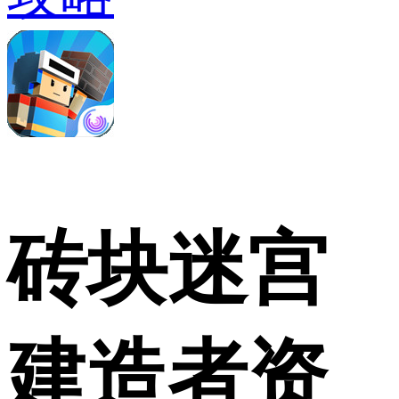
砖块迷宫
建造者资