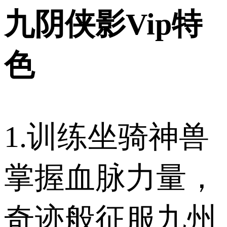
九阴侠影Vip特
色
1.训练坐骑神兽
掌握血脉力量，
奇迹般征服九州