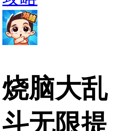
烧脑大乱
斗无限提