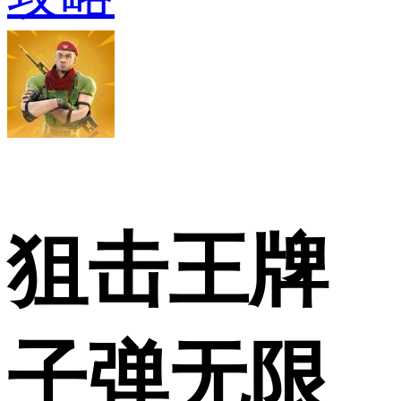
狙击王牌
子弹无限