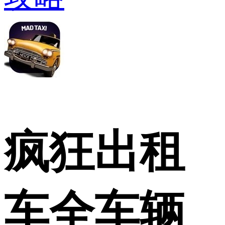
疯狂出租
车全车辆