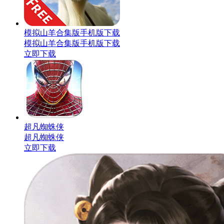
模拟山羊合集版手机版下载
模拟山羊合集版手机版下载
立即下载
超凡蜘蛛侠
超凡蜘蛛侠
立即下载