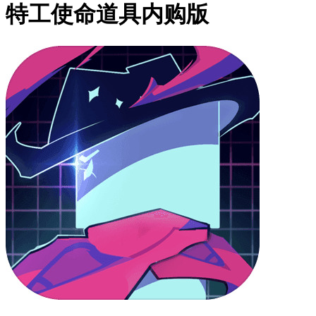
特工使命道具内购版