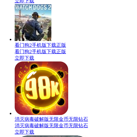
立即下载
看门狗2手机版下载正版
看门狗2手机版下载正版
立即下载
消灭病毒破解版无限金币无限钻石
消灭病毒破解版无限金币无限钻石
立即下载