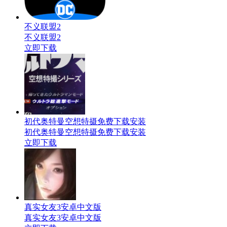
不义联盟2
不义联盟2
立即下载
初代奥特曼空想特摄免费下载安装
初代奥特曼空想特摄免费下载安装
立即下载
真实女友3安卓中文版
真实女友3安卓中文版