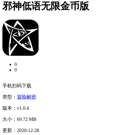
邪神低语无限金币版
0
0
手机扫码下载
类型：
冒险解密
版本：v1.0.4
大小：69.72 MB
更新：2020-12-28