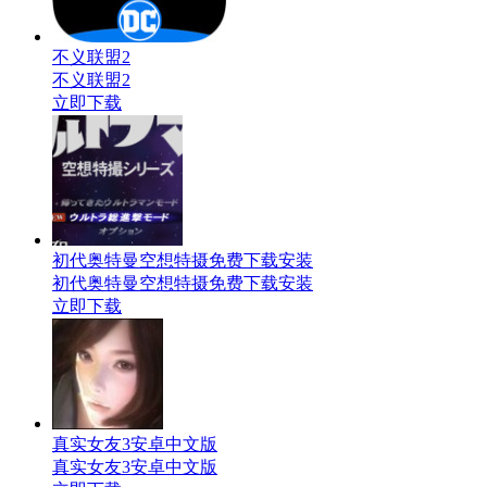
不义联盟2
不义联盟2
立即下载
初代奥特曼空想特摄免费下载安装
初代奥特曼空想特摄免费下载安装
立即下载
真实女友3安卓中文版
真实女友3安卓中文版