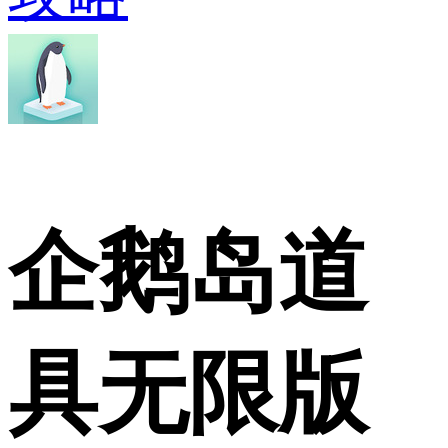
企鹅岛道
具无限版