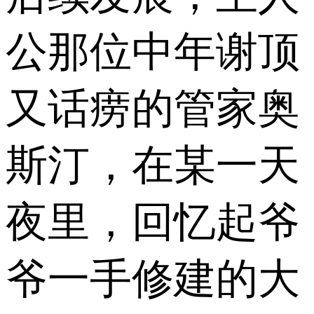
公那位中年谢顶
又话痨的管家奥
斯汀，在某一天
夜里，回忆起爷
爷一手修建的大