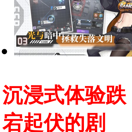
沉浸式体验跌
宕起伏的剧