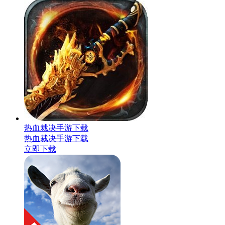
热血裁决手游下载
热血裁决手游下载
立即下载