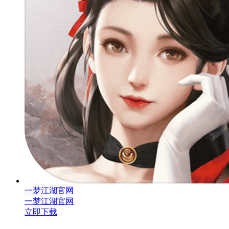
一梦江湖官网
一梦江湖官网
立即下载