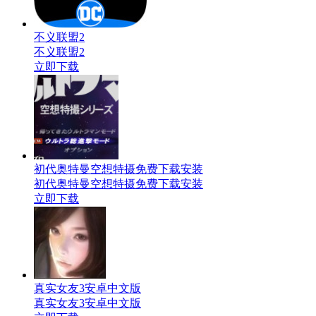
不义联盟2
不义联盟2
立即下载
初代奥特曼空想特摄免费下载安装
初代奥特曼空想特摄免费下载安装
立即下载
真实女友3安卓中文版
真实女友3安卓中文版