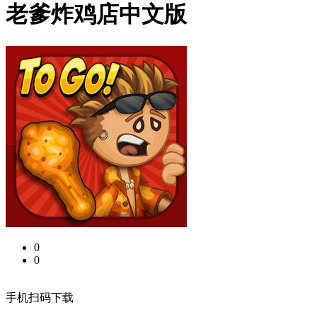
老爹炸鸡店中文版
0
0
手机扫码下载