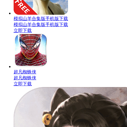
模拟山羊合集版手机版下载
模拟山羊合集版手机版下载
立即下载
超凡蜘蛛侠
超凡蜘蛛侠
立即下载