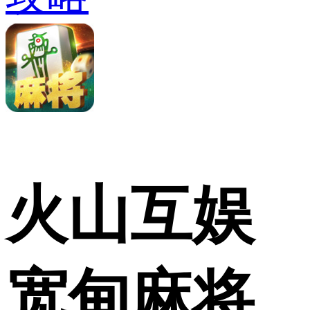
火山互娱
宽甸麻将