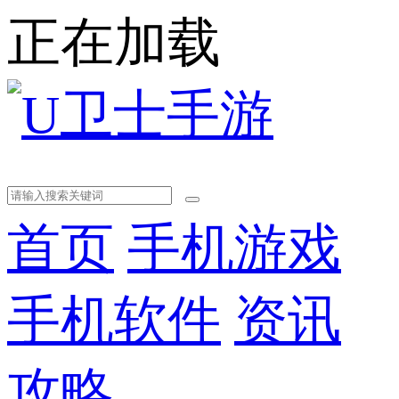
正在加载
首页
手机游戏
手机软件
资讯
攻略