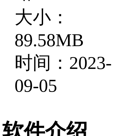
大小：
89.58MB
时间：2023-
09-05
软件介绍