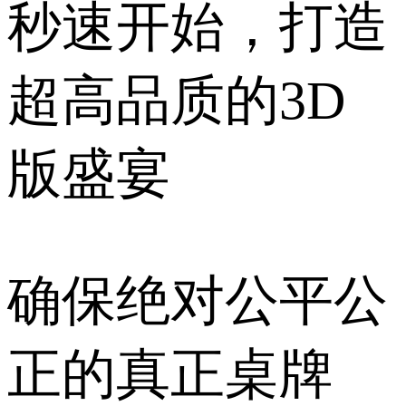
秒速开始，打造
超高品质的3D
版盛宴
确保绝对公平公
正的真正桌牌