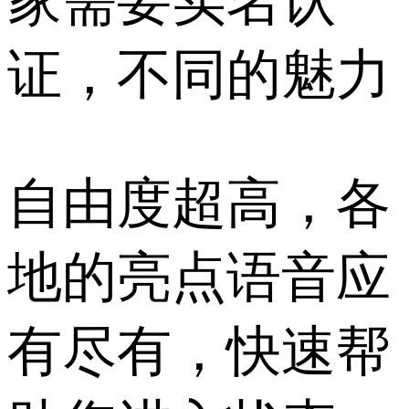
家需要实名认
证，不同的魅力
自由度超高，各
地的亮点语音应
有尽有，快速帮