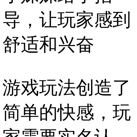
导，让玩家感到
舒适和兴奋
游戏玩法创造了
简单的快感，玩