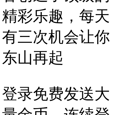
精彩乐趣，每天
有三次机会让你
东山再起
登录免费发送大
量金币，连续登