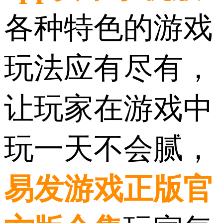
各种特色的游戏
玩法应有尽有，
让玩家在游戏中
玩一天不会腻，
易发游戏正版官