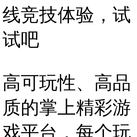
线竞技体验，试
试吧
高可玩性、高品
质的掌上精彩游
戏平台，每个玩