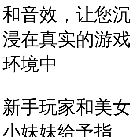
和音效，让您沉
浸在真实的游戏
环境中
新手玩家和美女
小妹妹给予指