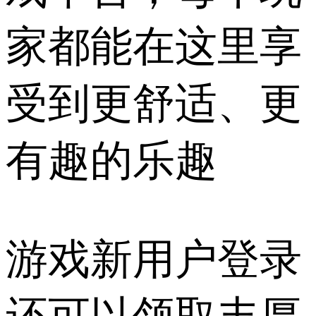
家都能在这里享
受到更舒适、更
有趣的乐趣
游戏新用户登录