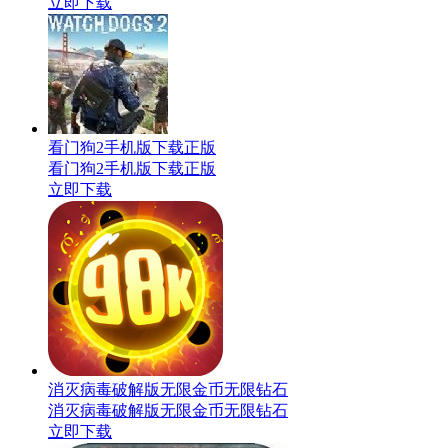
立即下载
看门狗2手机版下载正版
看门狗2手机版下载正版
立即下载
消灭病毒破解版无限金币无限钻石
消灭病毒破解版无限金币无限钻石
立即下载