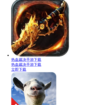
热血裁决手游下载
热血裁决手游下载
立即下载