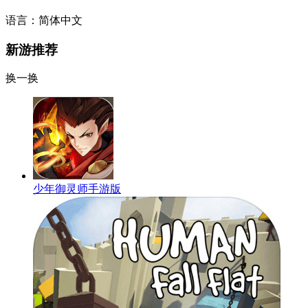
语言：简体中文
新游推荐
换一换
少年御灵师手游版