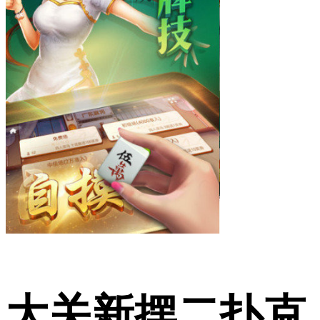
大关新摆二扑克