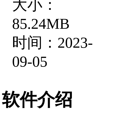
大小：
85.24MB
时间：2023-
09-05
软件介绍