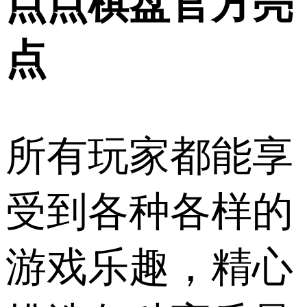
点点棋盘官方亮
点
所有玩家都能享
受到各种各样的
游戏乐趣，精心