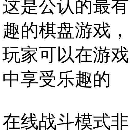
这是公认的最有
趣的棋盘游戏，
玩家可以在游戏
中享受乐趣的
在线战斗模式非