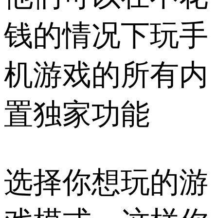
钱的情况下玩手
机游戏的所有内
置独家功能
选择你想玩的游