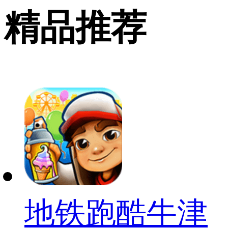
精品推荐
地铁跑酷牛津