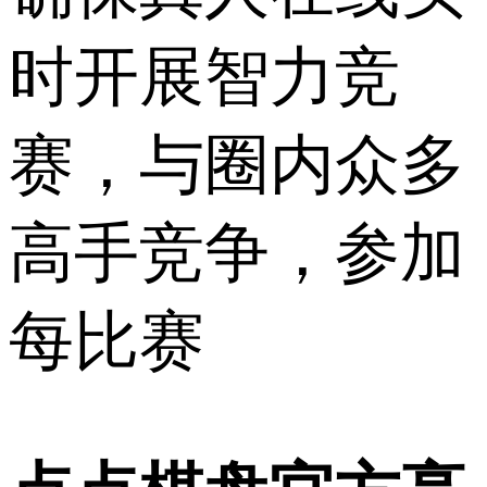
时开展智力竞
赛，与圈内众多
高手竞争，参加
每比赛