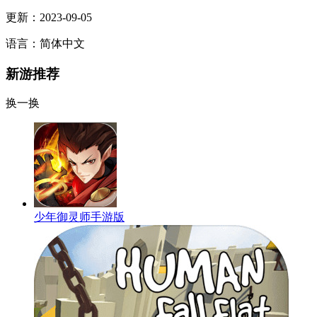
更新：2023-09-05
语言：简体中文
新游推荐
换一换
少年御灵师手游版