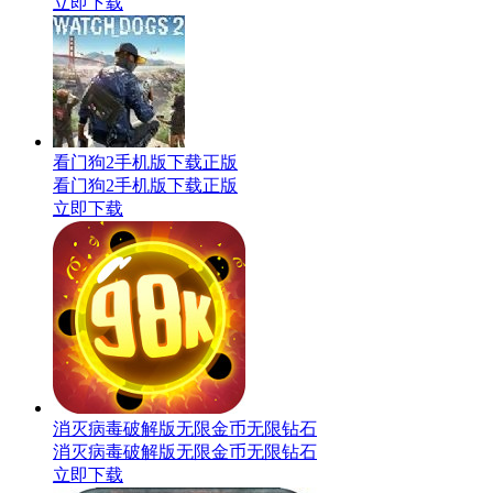
立即下载
看门狗2手机版下载正版
看门狗2手机版下载正版
立即下载
消灭病毒破解版无限金币无限钻石
消灭病毒破解版无限金币无限钻石
立即下载