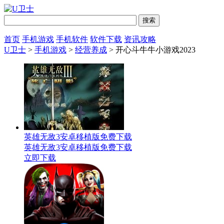
首页
手机游戏
手机软件
软件下载
资讯攻略
U卫士
>
手机游戏
>
经营养成
> 开心斗牛牛小游戏2023
英雄无敌3安卓移植版免费下载
英雄无敌3安卓移植版免费下载
立即下载