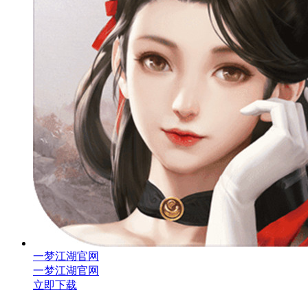
一梦江湖官网
一梦江湖官网
立即下载