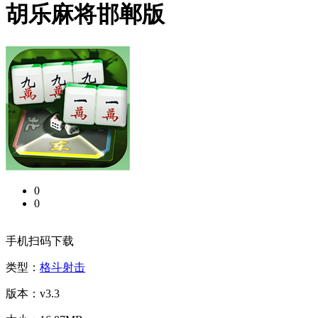
胡乐麻将邯郸版
0
0
手机扫码下载
类型：
格斗射击
版本：v3.3