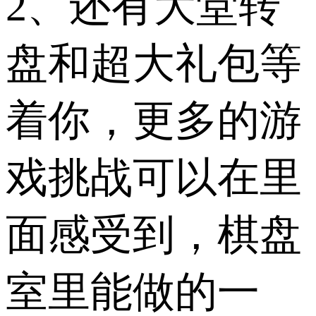
2、还有大堂转
盘和超大礼包等
着你，更多的游
戏挑战可以在里
面感受到，棋盘
室里能做的一