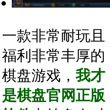
一款非常耐玩且
福利非常丰厚的
棋盘游戏，
我才
是棋盘官网正版