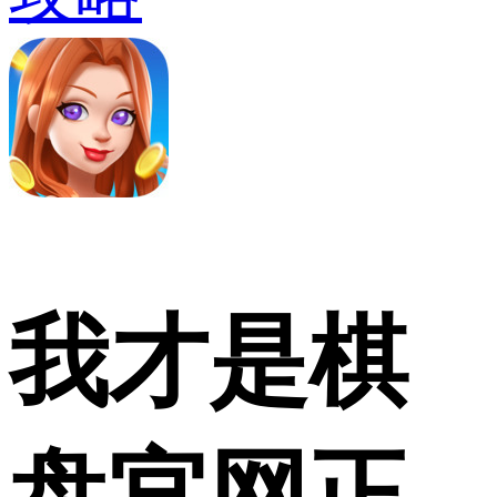
我才是棋
盘官网正