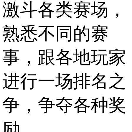
激斗各类赛场，
熟悉不同的赛
事，跟各地玩家
进行一场排名之
争，争夺各种奖
励。