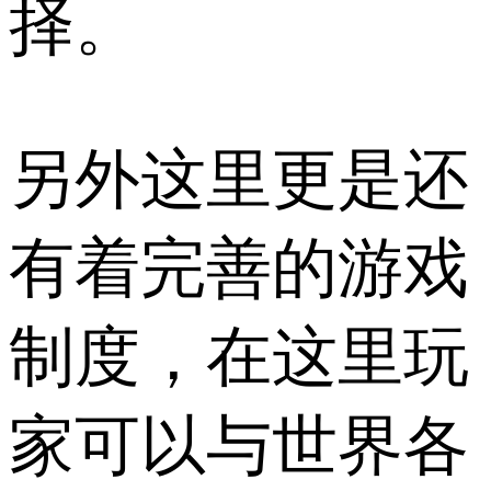
择。
另外这里更是还
有着完善的游戏
制度，在这里玩
家可以与世界各