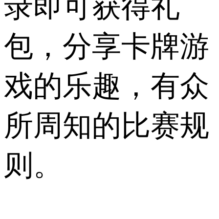
录即可获得礼
包，分享卡牌游
戏的乐趣，有众
所周知的比赛规
则。