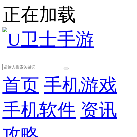
正在加载
首页
手机游戏
手机软件
资讯
攻略