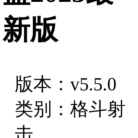
新版
版本：v5.5.0
类别：格斗射
击