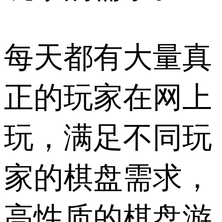
每天都有大量真
正的玩家在网上
玩，满足不同玩
家的棋盘需求，
高性质的棋盘游