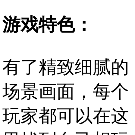
游戏特色：
有了精致细腻的
场景画面，每个
玩家都可以在这