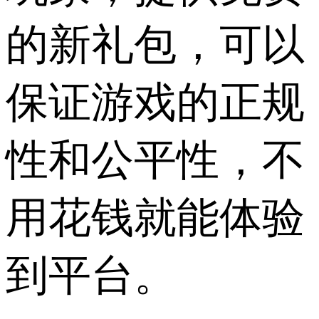
的新礼包，可以
保证游戏的正规
性和公平性，不
用花钱就能体验
到平台。