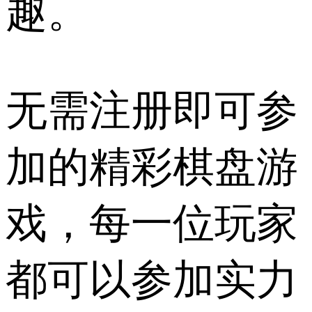
趣。
无需注册即可参
加的精彩棋盘游
戏，每一位玩家
都可以参加实力