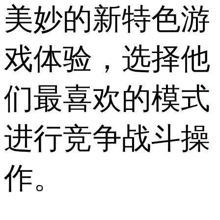
美妙的新特色游
戏体验，选择他
们最喜欢的模式
进行竞争战斗操
作。