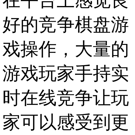
在平台上感觉良
好的竞争棋盘游
戏操作，大量的
游戏玩家手持实
时在线竞争让玩
家可以感受到更