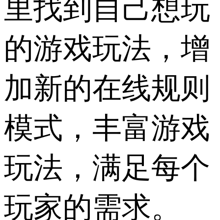
里找到自己想玩
的游戏玩法，增
加新的在线规则
模式，丰富游戏
玩法，满足每个
玩家的需求。