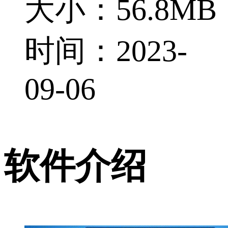
大小：56.8MB
时间：2023-
09-06
软件介绍