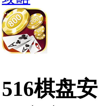
516棋盘安