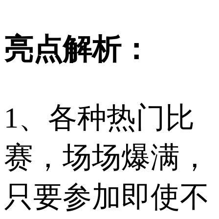
亮点解析：
1、各种热门比
赛，场场爆满，
只要参加即使不