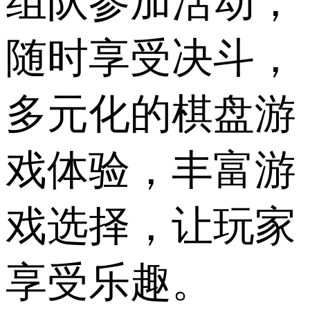
组队参加活动，
随时享受决斗，
多元化的棋盘游
戏体验，丰富游
戏选择，让玩家
享受乐趣。