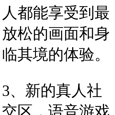
人都能享受到最
放松的画面和身
临其境的体验。
3、新的真人社
交区，语音游戏