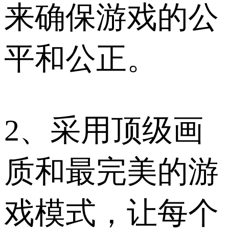
来确保游戏的公
平和公正。
2、采用顶级画
质和最完美的游
戏模式，让每个