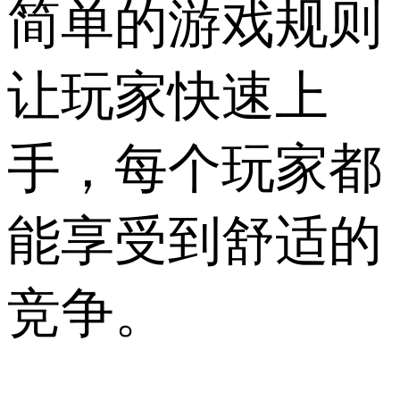
简单的游戏规则
让玩家快速上
手，每个玩家都
能享受到舒适的
竞争。