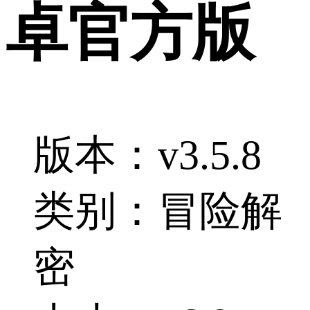
卓官方版
版本：v3.5.8
类别：冒险解
密