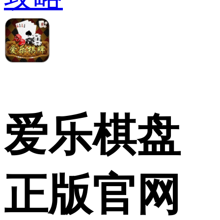
爱乐棋盘
正版官网