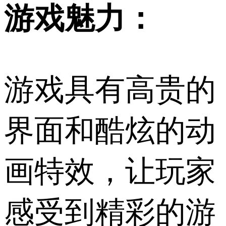
游戏魅力：
游戏具有高贵的
界面和酷炫的动
画特效，让玩家
感受到精彩的游