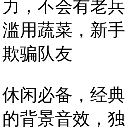
力，不会有老兵
滥用蔬菜，新手
欺骗队友
休闲必备，经典
的背景音效，独