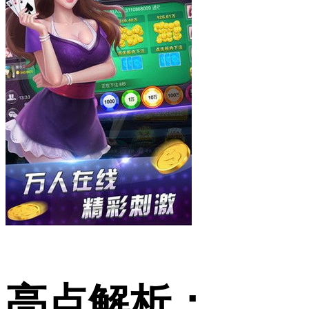
亮点解析：