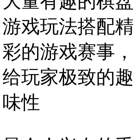
大量有趣的棋盘
游戏玩法搭配精
彩的游戏赛事，
给玩家极致的趣
味性