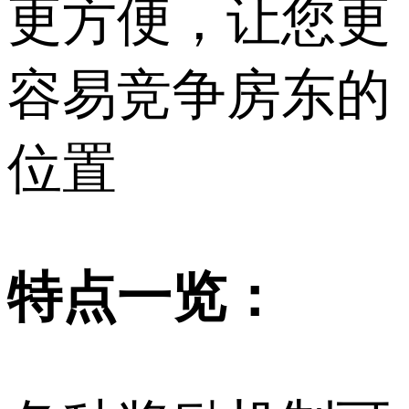
更方便，让您更
容易竞争房东的
位置
特点一览：