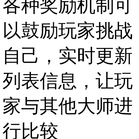
各种奖励机制可
以鼓励玩家挑战
自己，实时更新
列表信息，让玩
家与其他大师进
行比较