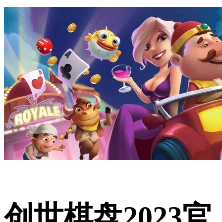
创世棋盘2023官