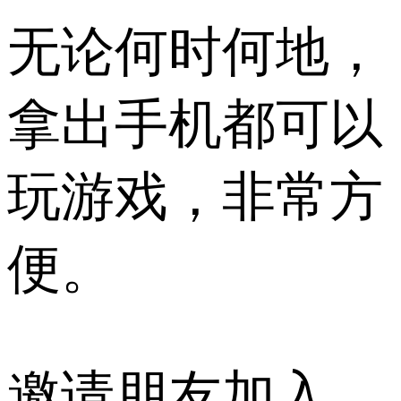
无论何时何地，
拿出手机都可以
玩游戏，非常方
便。
邀请朋友加入，