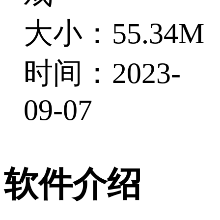
大小：55.34M
时间：2023-
09-07
软件介绍