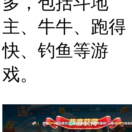
多，包括斗地
主、牛牛、跑得
快、钓鱼等游
戏。