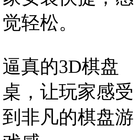
觉轻松。
逼真的3D棋盘
桌，让玩家感受
到非凡的棋盘游