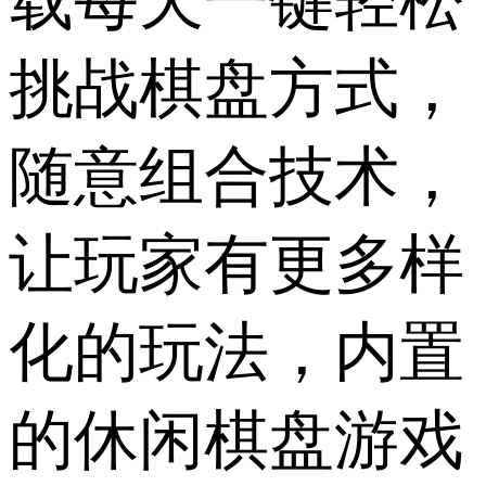
载每天一键轻松
挑战棋盘方式，
随意组合技术，
让玩家有更多样
化的玩法，内置
的休闲棋盘游戏