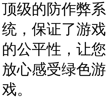
顶级的防作弊系
统，保证了游戏
的公平性，让您
放心感受绿色游
戏。