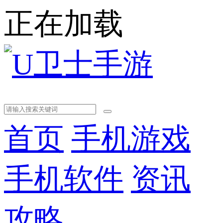
正在加载
首页
手机游戏
手机软件
资讯
攻略