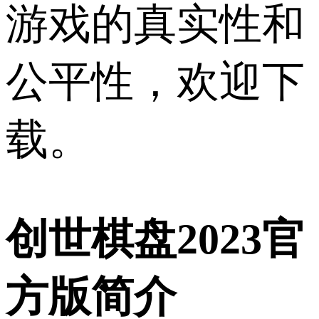
游戏的真实性和
公平性，欢迎下
载。
创世棋盘2023官
方版简介