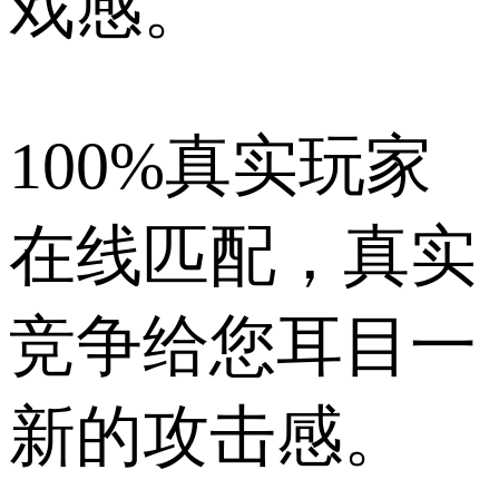
戏感。
100%真实玩家
在线匹配，真实
竞争给您耳目一
新的攻击感。