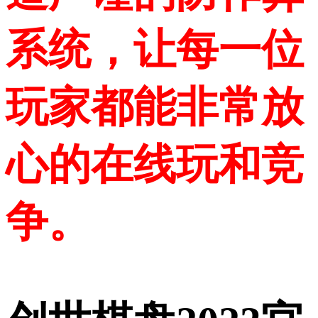
系统，让每一位
玩家都能非常放
心的在线玩和竞
争。