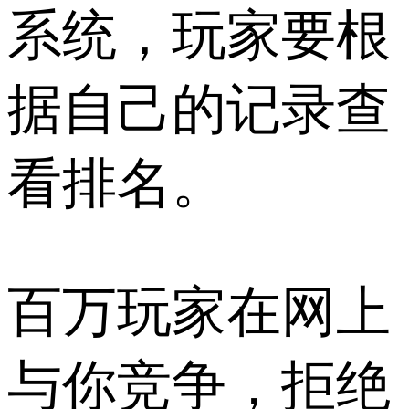
系统，玩家要根
据自己的记录查
看排名。
百万玩家在网上
与你竞争，拒绝