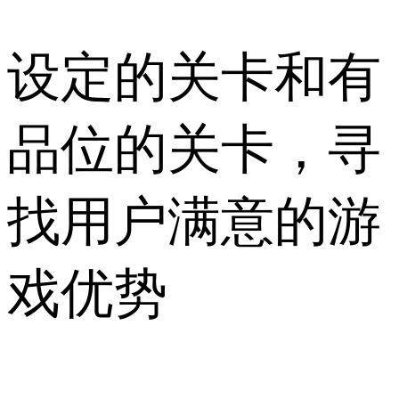
设定的关卡和有
品位的关卡，寻
找用户满意的游
戏优势