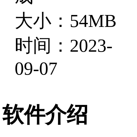
大小：54MB
时间：2023-
09-07
软件介绍