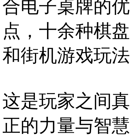
合电子桌牌的优
点，十余种棋盘
和街机游戏玩法
这是玩家之间真
正的力量与智慧