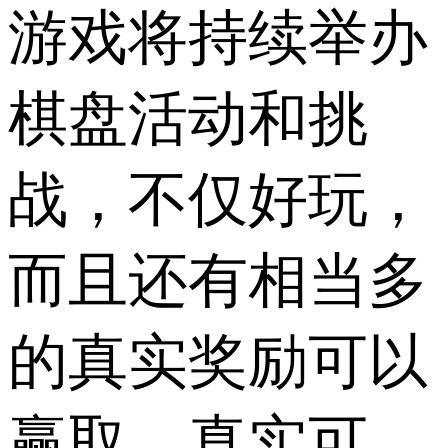
游戏将持续举办
棋盘活动和挑
战，不仅好玩，
而且还有相当多
的真实奖励可以
赢取，真实可