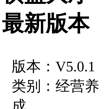
最新版本
版本：V5.0.1
类别：经营养
成