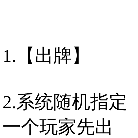
1.【出牌】
2.系统随机指定
一个玩家先出