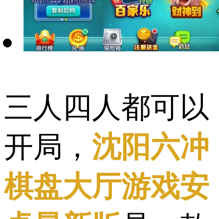
三人四人都可以
开局，
沈阳六冲
棋盘大厅游戏安