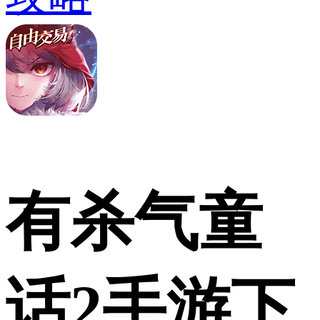
有杀气童
话2手游下