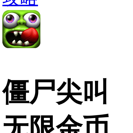
僵尸尖叫
无限金币