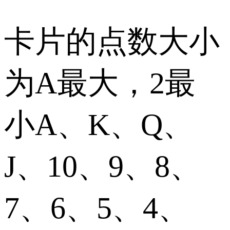
卡片的点数大小
为A最大，2最
小A、K、Q、
J、10、9、8、
7、6、5、4、