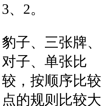
3、2。
豹子、三张牌、
对子、单张比
较，按顺序比较
点的规则比较大