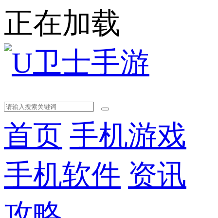
正在加载
首页
手机游戏
手机软件
资讯
攻略