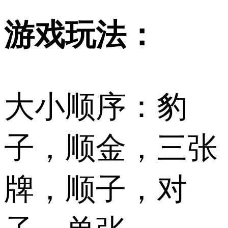
游戏玩法：
大小顺序：豹
子，顺金，三张
牌，顺子，对