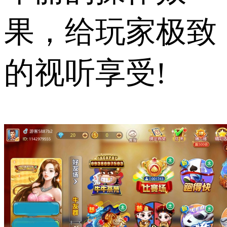
果，给玩家极致
的视听享受!