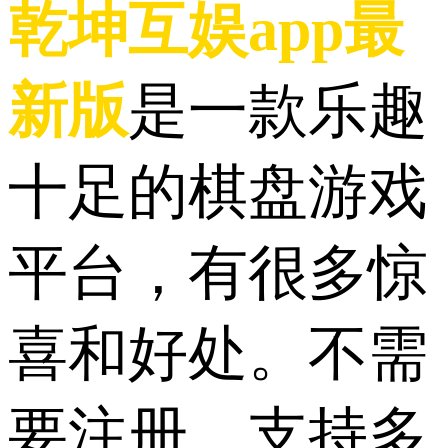
乾坤互娱app最
新版
是一款乐趣
十足的棋盘游戏
平台，有很多惊
喜和好处。不需
要注册，支持多