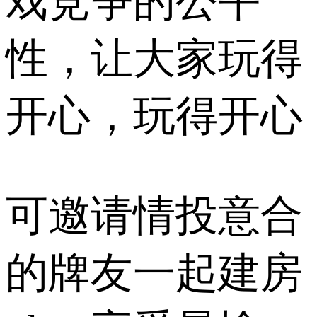
戏竞争的公平
性，让大家玩得
开心，玩得开心
可邀请情投意合
的牌友一起建房