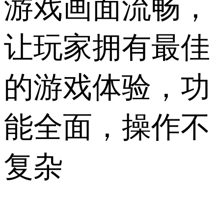
游戏画面流畅，
让玩家拥有最佳
的游戏体验，功
能全面，操作不
复杂