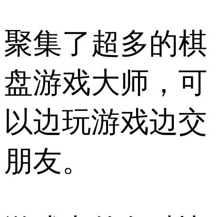
聚集了超多的棋
盘游戏大师，可
以边玩游戏边交
朋友。