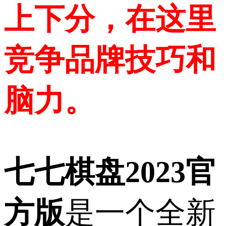
上下分，在这里
竞争品牌技巧和
脑力。
七七棋盘2023官
方版
是一个全新