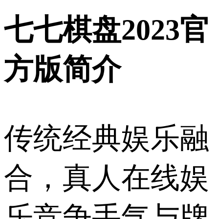
七七棋盘2023官
方版简介
传统经典娱乐融
合，真人在线娱
乐竞争手气与牌