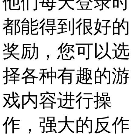
他们每天登录时
都能得到很好的
奖励，您可以选
择各种有趣的游
戏内容进行操
作，强大的反作