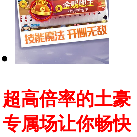
超高倍率的土豪
专属场让你畅快