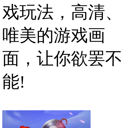
戏玩法，高清、
唯美的游戏画
面，让你欲罢不
能!