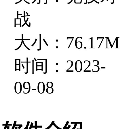
战
大小：76.17M
时间：2023-
09-08