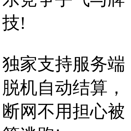
技!
独家支持服务端
脱机自动结算，
断网不用担心被