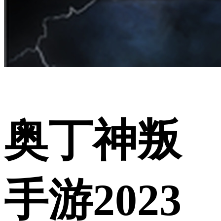
奥丁神叛
手游2023