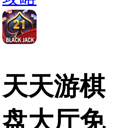
天天游棋
盘大厅免