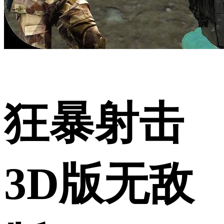
狂暴射击
3D版无敌