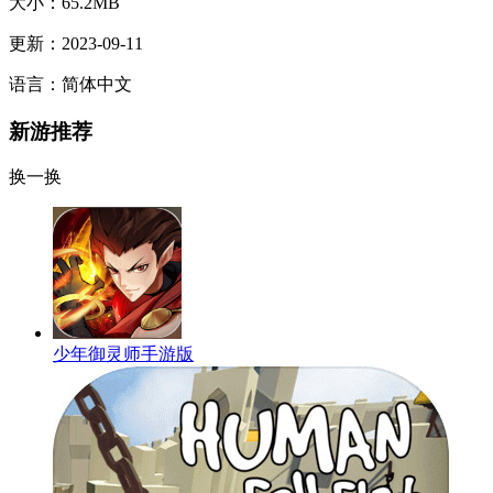
大小：65.2MB
更新：2023-09-11
语言：简体中文
新游推荐
换一换
少年御灵师手游版