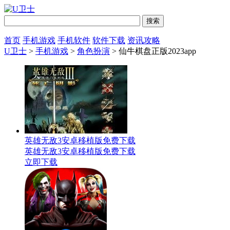
首页
手机游戏
手机软件
软件下载
资讯攻略
U卫士
>
手机游戏
>
角色扮演
> 仙牛棋盘正版2023app
英雄无敌3安卓移植版免费下载
英雄无敌3安卓移植版免费下载
立即下载