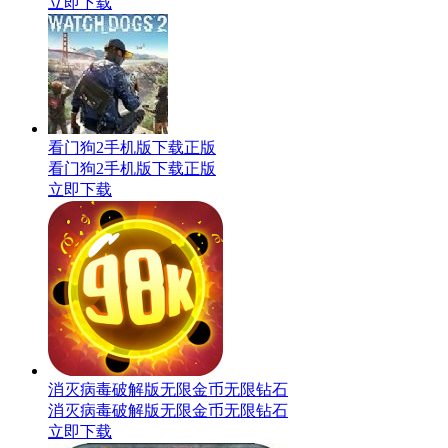
立即下载
看门狗2手机版下载正版
看门狗2手机版下载正版
立即下载
消灭病毒破解版无限金币无限钻石
消灭病毒破解版无限金币无限钻石
立即下载