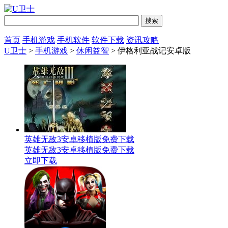
首页
手机游戏
手机软件
软件下载
资讯攻略
U卫士
>
手机游戏
>
休闲益智
> 伊格利亚战记安卓版
英雄无敌3安卓移植版免费下载
英雄无敌3安卓移植版免费下载
立即下载