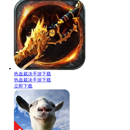
热血裁决手游下载
热血裁决手游下载
立即下载