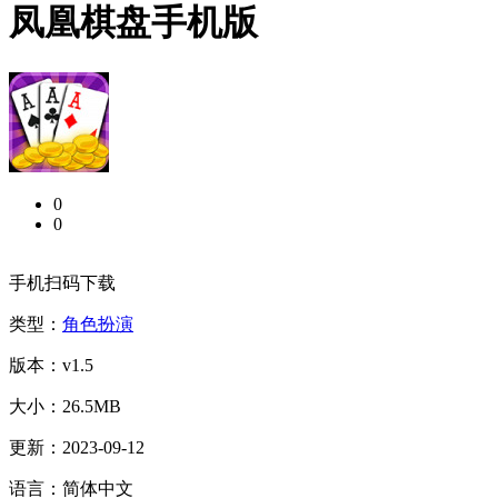
凤凰棋盘手机版
0
0
手机扫码下载
类型：
角色扮演
版本：v1.5
大小：26.5MB
更新：2023-09-12
语言：简体中文