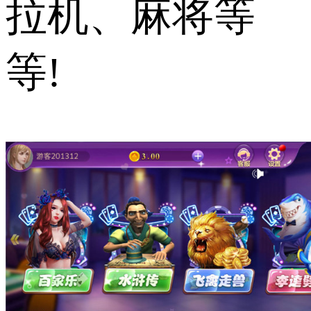
拉机、麻将等
等!