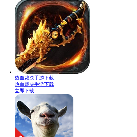
热血裁决手游下载
热血裁决手游下载
立即下载