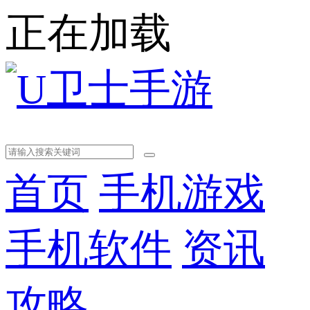
正在加载
首页
手机游戏
手机软件
资讯
攻略