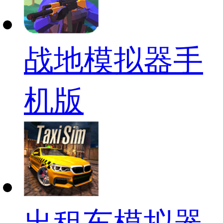
战地模拟器手
机版