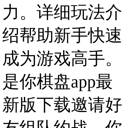
力。详细玩法介
绍帮助新手快速
成为游戏高手。
是你棋盘app最
新版下载邀请好
友组队约战，你