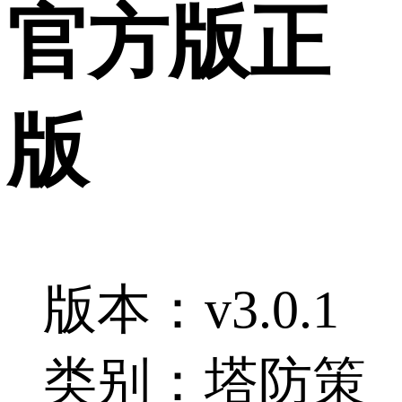
官方版正
版
版本：v3.0.1
类别：塔防策