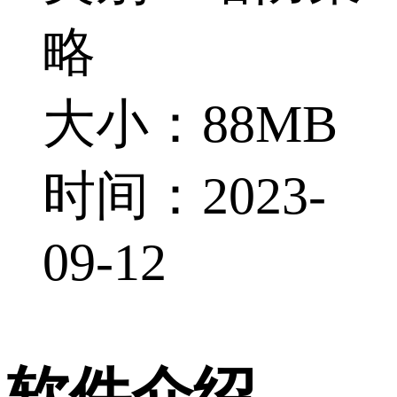
略
大小：88MB
时间：2023-
09-12
软件介绍