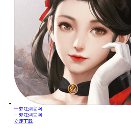
一梦江湖官网
一梦江湖官网
立即下载