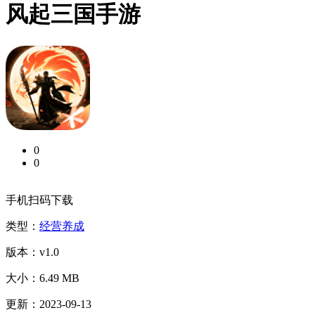
风起三国手游
0
0
手机扫码下载
类型：
经营养成
版本：v1.0
大小：6.49 MB
更新：2023-09-13