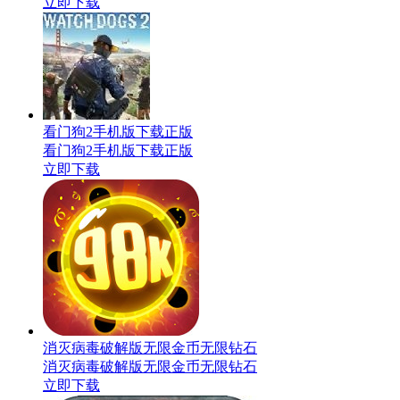
立即下载
看门狗2手机版下载正版
看门狗2手机版下载正版
立即下载
消灭病毒破解版无限金币无限钻石
消灭病毒破解版无限金币无限钻石
立即下载