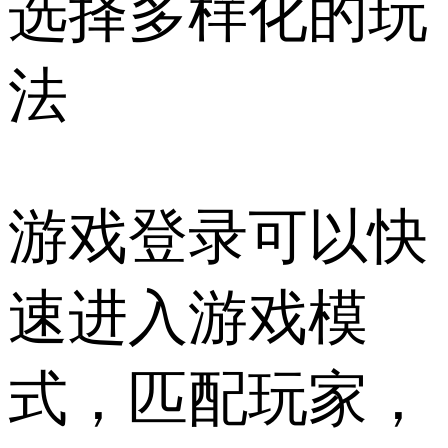
选择多样化的玩
法
游戏登录可以快
速进入游戏模
式，匹配玩家，