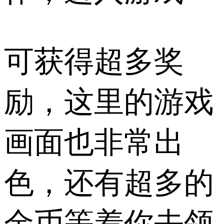
可获得超多奖
励，这里的游戏
画面也非常出
色，还有超多的
金币等着你去领