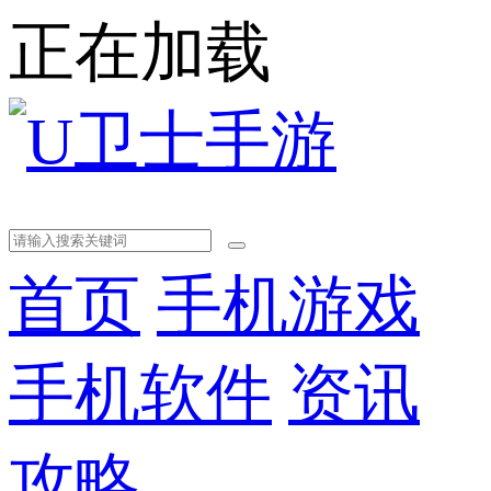
正在加载
首页
手机游戏
手机软件
资讯
攻略