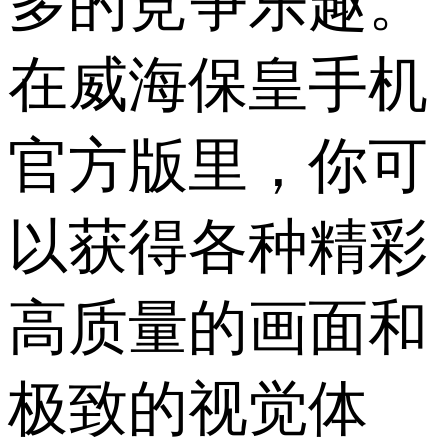
多的竞争乐趣。
在威海保皇手机
官方版里，你可
以获得各种精彩
高质量的画面和
极致的视觉体