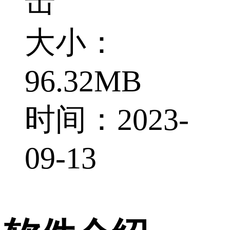
击
大小：
96.32MB
时间：2023-
09-13