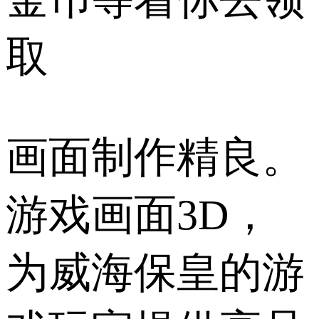
取
画面制作精良。
游戏画面3D，
为威海保皇的游