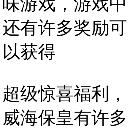
味游戏，游戏中
还有许多奖励可
以获得
超级惊喜福利，
威海保皇有许多