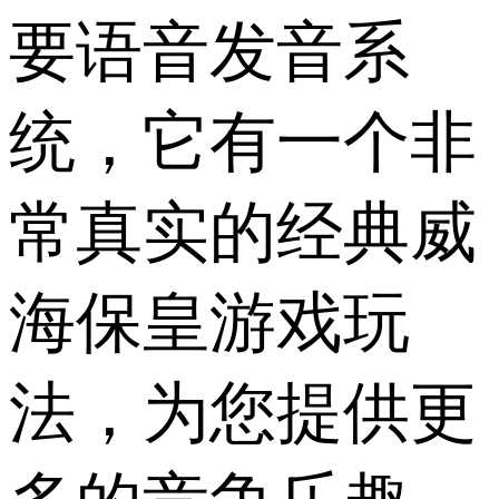
要语音发音系
统，它有一个非
常真实的经典威
海保皇游戏玩
法，为您提供更