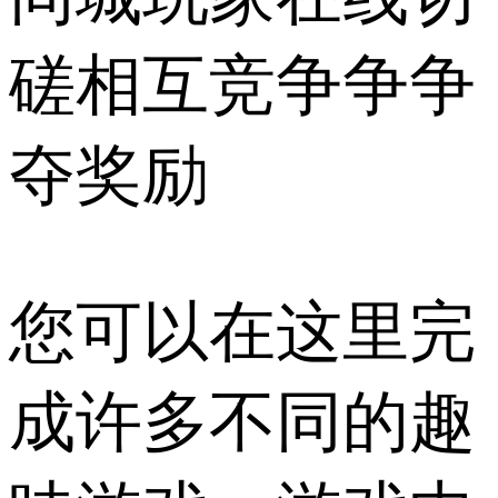
磋相互竞争争争
夺奖励
您可以在这里完
成许多不同的趣