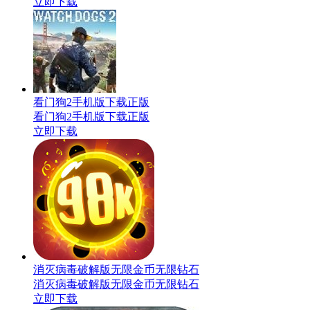
立即下载
看门狗2手机版下载正版
看门狗2手机版下载正版
立即下载
消灭病毒破解版无限金币无限钻石
消灭病毒破解版无限金币无限钻石
立即下载