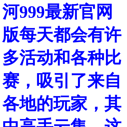
河999最新官网
版每天都会有许
多活动和各种比
赛，吸引了来自
各地的玩家，其
中高手云集。这