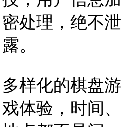
密处理，绝不泄
露。
多样化的棋盘游
戏体验，时间、