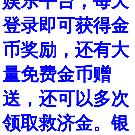
娱乐平台，每天
登录即可获得金
币奖励，还有大
量免费金币赠
送，还可以多次
领取救济金。银