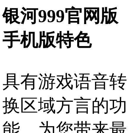
银河999官网版
手机版特色
具有游戏语音转
换区域方言的功
能，为您带来最