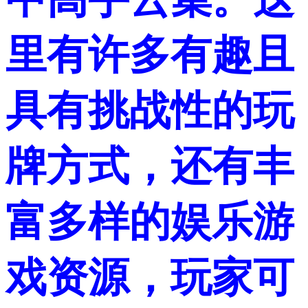
里有许多有趣且
具有挑战性的玩
牌方式，还有丰
富多样的娱乐游
戏资源，玩家可