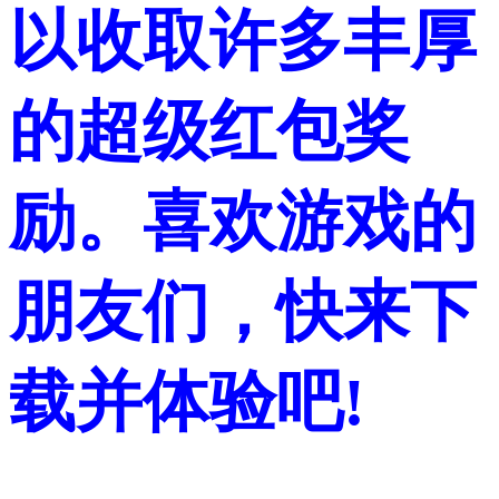
以收取许多丰厚
的超级红包奖
励。喜欢游戏的
朋友们，快来下
载并体验吧!