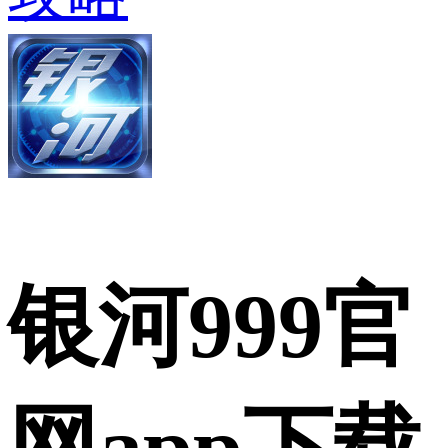
银河999官
网app下载