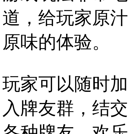
道，给玩家原汁
原味的体验。
玩家可以随时加
入牌友群，结交
各种牌友，欢乐