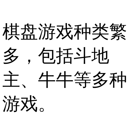
棋盘游戏种类繁
多，包括斗地
主、牛牛等多种
游戏。