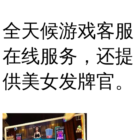
全天候游戏客服
在线服务，还提
供美女发牌官。