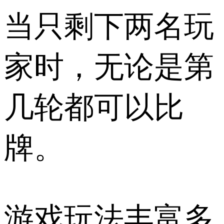
当只剩下两名玩
家时，无论是第
几轮都可以比
牌。
游戏玩法丰富多