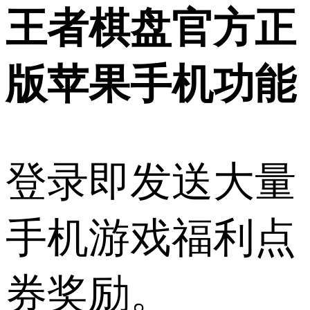
王者棋盘官方正
版苹果手机功能
登录即发送大量
手机游戏福利点
券奖励。