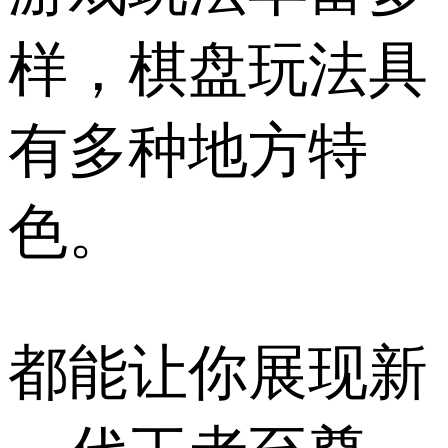
样，棋盘玩法具
有多种地方特
色。
都能让你展现新