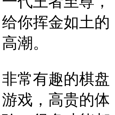
一代王者至尊，
给你挥金如土的
高潮。
非常有趣的棋盘
游戏，高贵的体