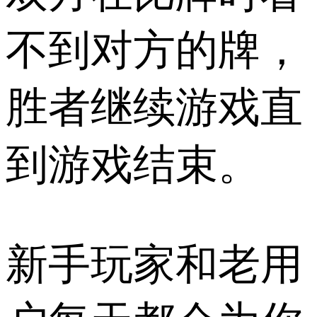
不到对方的牌，
胜者继续游戏直
到游戏结束。
新手玩家和老用