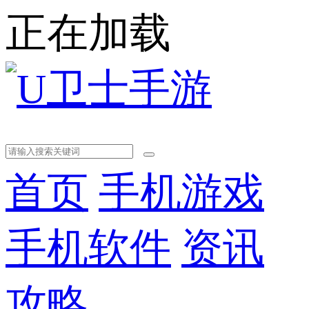
正在加载
首页
手机游戏
手机软件
资讯
攻略