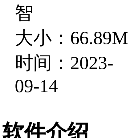
智
大小：66.89M
时间：2023-
09-14
软件介绍