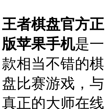
王者棋盘官方正
版苹果手机
是一
款相当不错的棋
盘比赛游戏，与
真正的大师在线