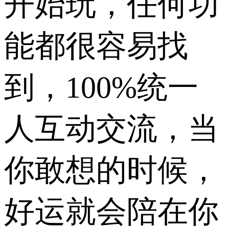
开始玩，任何功
能都很容易找
到，100%统一
人互动交流，当
你敢想的时候，
好运就会陪在你