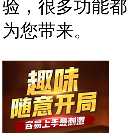
验，很多功能都
为您带来。