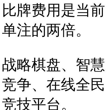
比牌费用是当前
单注的两倍。
战略棋盘、智慧
竞争、在线全民
竞技平台。