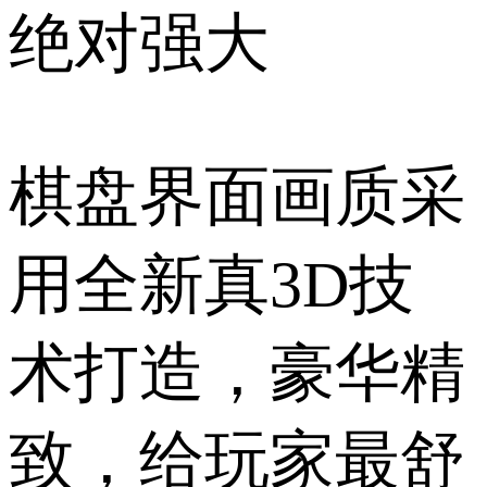
绝对强大
棋盘界面画质采
用全新真3D技
术打造，豪华精
致，给玩家最舒