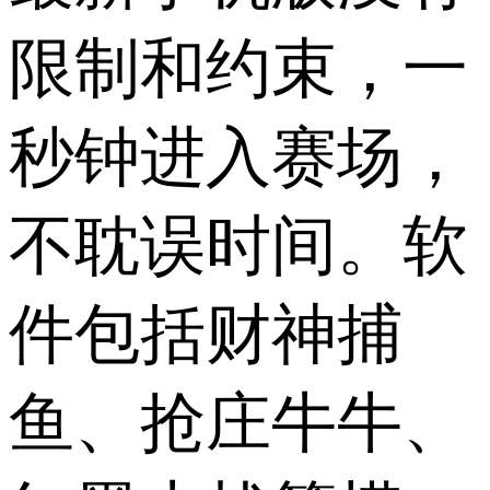
限制和约束，一
秒钟进入赛场，
不耽误时间。软
件包括财神捕
鱼、抢庄牛牛、