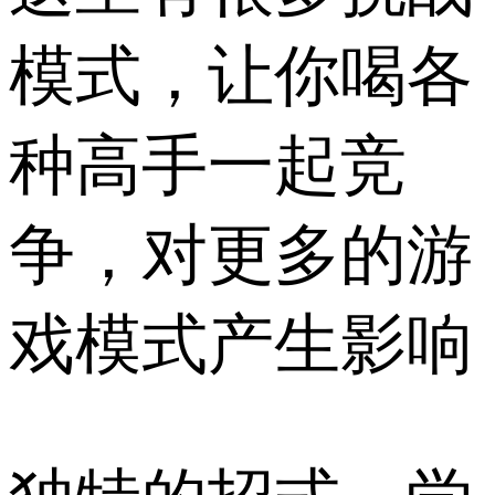
模式，让你喝各
种高手一起竞
争，对更多的游
戏模式产生影响