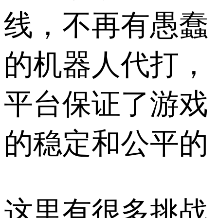
线，不再有愚蠢
的机器人代打，
平台保证了游戏
的稳定和公平的
这里有很多挑战