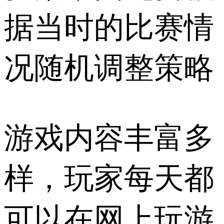
据当时的比赛情
况随机调整策略
游戏内容丰富多
样，玩家每天都
可以在网上玩游