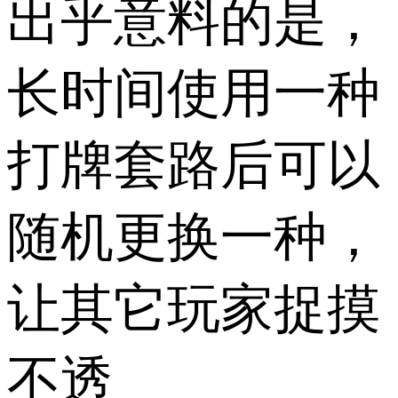
出乎意料的是，
长时间使用一种
打牌套路后可以
随机更换一种，
让其它玩家捉摸
不透