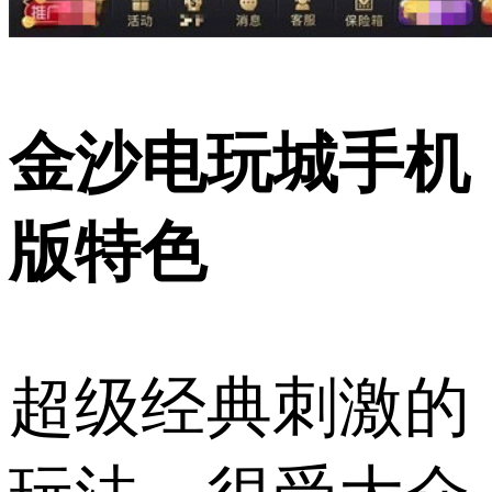
金沙电玩城手机
版特色
超级经典刺激的