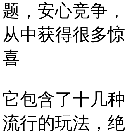
题，安心竞争，
从中获得很多惊
喜
它包含了十几种
流行的玩法，绝