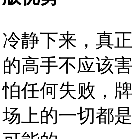
冷静下来，真正
的高手不应该害
怕任何失败，牌
场上的一切都是