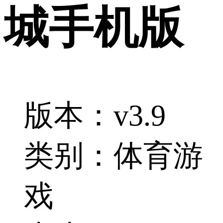
城手机版
版本：v3.9
类别：体育游
戏