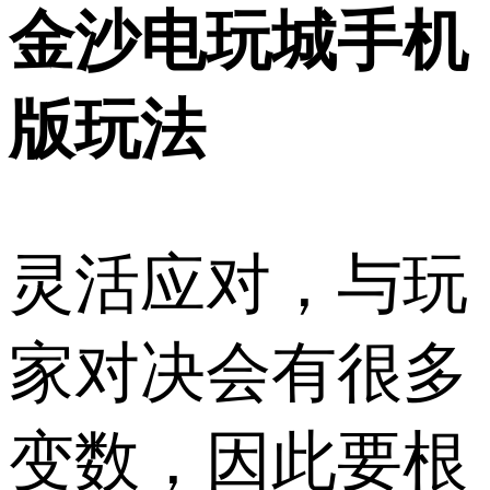
金沙电玩城手机
版玩法
灵活应对，与玩
家对决会有很多
变数，因此要根