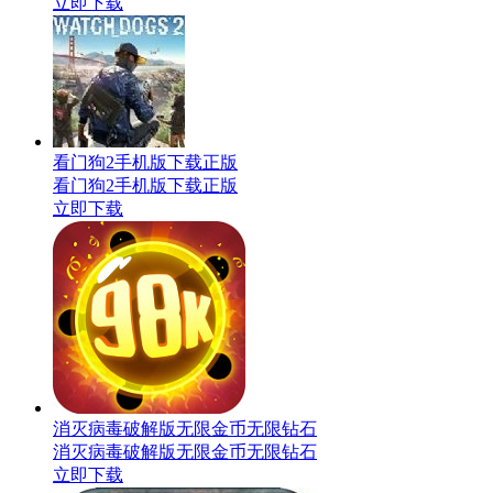
立即下载
看门狗2手机版下载正版
看门狗2手机版下载正版
立即下载
消灭病毒破解版无限金币无限钻石
消灭病毒破解版无限金币无限钻石
立即下载