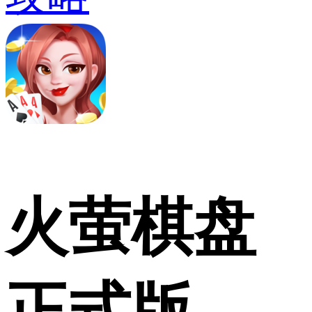
火萤棋盘
正式版