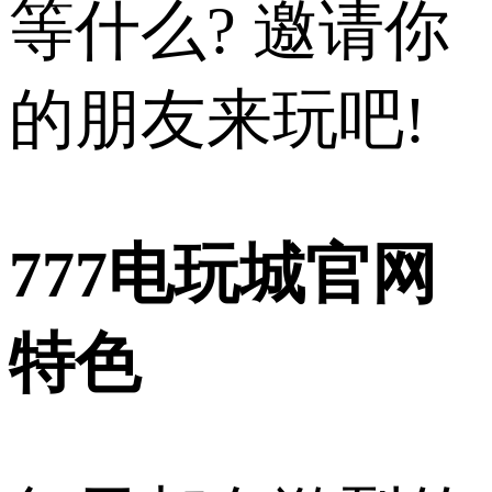
等什么? 邀请你
的朋友来玩吧!
777电玩城官网
特色