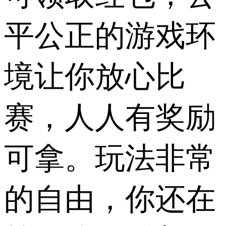
平公正的游戏环
境让你放心比
赛，人人有奖励
可拿。玩法非常
的自由，你还在