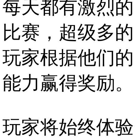
每天都有激烈的
比赛，超级多的
玩家根据他们的
能力赢得奖励。
玩家将始终体验