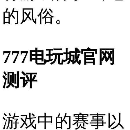
的风俗。
777电玩城官网
测评
游戏中的赛事以