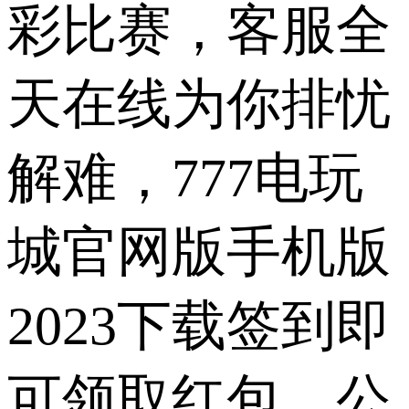
彩比赛，客服全
天在线为你排忧
解难，777电玩
城官网版手机版
2023下载签到即
可领取红包，公