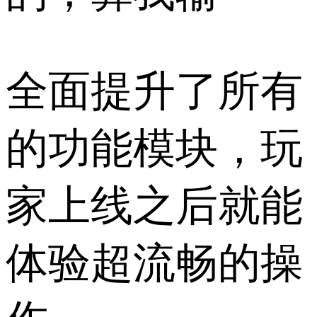
全面提升了所有
的功能模块，玩
家上线之后就能
体验超流畅的操