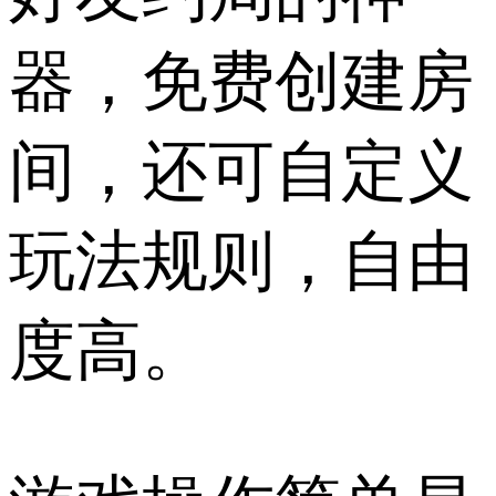
器，免费创建房
间，还可自定义
玩法规则，自由
度高。