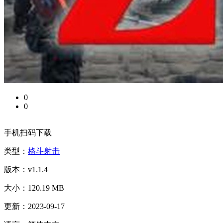
0
0
手机扫码下载
类型：
格斗射击
版本：v1.1.4
大小：120.19 MB
更新：2023-09-17